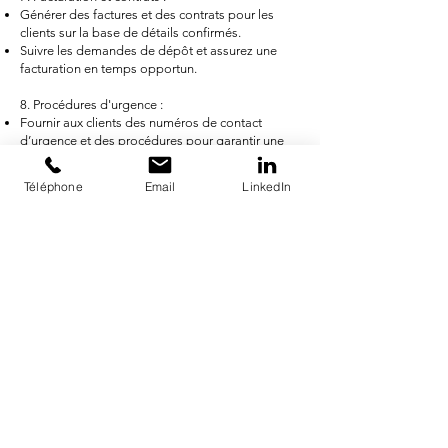
Générer des factures et des contrats pour les
clients sur la base de détails confirmés.
Suivre les demandes de dépôt et assurez une
facturation en temps opportun.
8. Procédures d'urgence :
Fournir aux clients des numéros de contact
d’urgence et des procédures pour garantir une
expérience fluide lors de leurs visites.
Téléphone
Email
LinkedIn
Travaillons ensemble
Contactez-nous pour postuler à ce poste
Prénom
Nom de famille